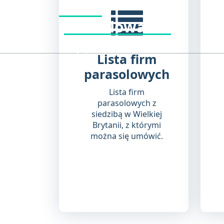
Firma
Przejdź
do
parasolowa UK
treści
Oblicz, Porównaj i Oszczędź Firmy Parasolowe w
Wielkiej Brytanii
Lista firm
parasolowych
Lista firm
parasolowych z
siedzibą w Wielkiej
Brytanii, z którymi
można się umówić.