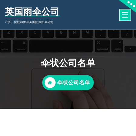
如
英国雨伞公司
果
您
计算、比较和保存英国的保护伞公司
编
辑
或
发
布
伞状公司名单
文
章，
则
伞状公司名单
会
在
您
的
浏
览
器
中