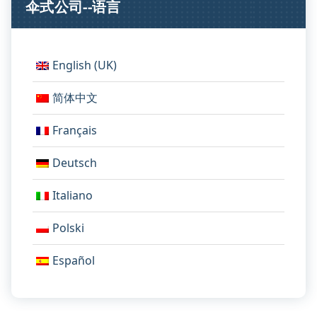
伞式公司--语言
English (UK)
简体中文
Français
Deutsch
Italiano
Polski
Español