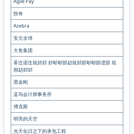
指
Agile Pay
示
惊奇
您
刚
Azebra
刚
编
安元全球
辑
大鱼集团
的
文
苳迮迡迮訄邽邽 邽郇郇郋赲訄邽郋郇郇郋迣郋 訄
章
郱赲邽邽
的
帖
黑金刚
子
ID。
蓝鸟会计师事务所
1
博克斯
天
后
明亮的天空
过
期。
光天化日之下的承包工程