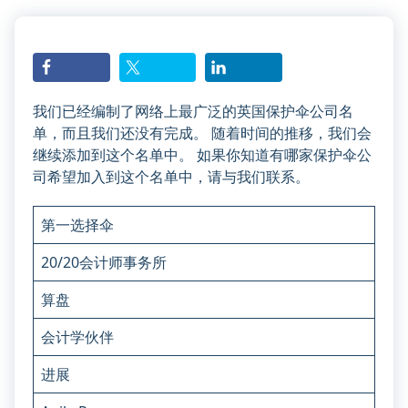
保
存
一
个
额
我们已经编制了网络上最广泛的英国保护伞公司名
外
单，而且我们还没有完成。 随着时间的推移，我们会
的
继续添加到这个名单中。 如果你知道有哪家保护伞公
cookie。
司希望加入到这个名单中，请与我们联系。
此
cookie
第一选择伞
不
包
20/20会计师事务所
含
算盘
个
人
会计学伙伴
数
据，
进展
仅