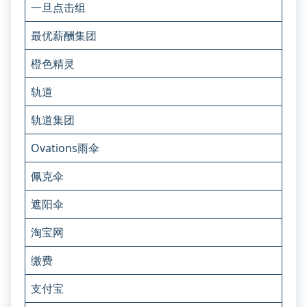
一旦点击组
最优薪酬集团
橙色精灵
轨道
轨道集团
Ovations雨伞
佩克伞
遮阳伞
淘宝网
缴费
支付宝